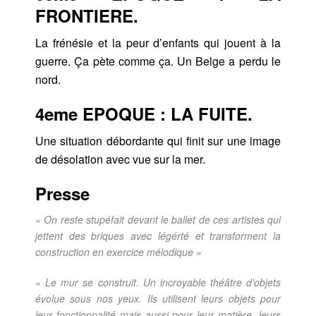
FRONTIERE.
La frénésie et la peur d’enfants qui jouent à la
guerre. Ça pète comme ça. Un Belge a perdu le
nord.
4eme EPOQUE : LA FUITE.
Une situation débordante qui finit sur une image
de désolation avec vue sur la mer.
Presse
« On reste stupéfait devant le ballet de ces artistes qui
jettent des briques avec légérté et transforment la
construction en exercice mélodique »
« Le mur se construit. Un incroyable théâtre d’objets
évolue sous nos yeux. Ils utilisent leurs objets pour
leur fonctionnalité mais aussi pour leur matière, leurs